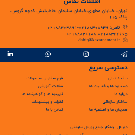
اطلاعات تماس
تهران، خیابان مطهری،خیابان سلیمان خاطر،نبش کوچه گروس،
پلاک 115
تلفن: 02188308939-02188304891
02188820188-02188344665
dabir@kazarcement.ir
دسترسی سریع
صفحه اصلی
فرم سفارس محصولات
دستاورد ها و فعالیت ها
مقالات آموزشی
درباره ما
تاییدیه ها و گواهینامه ها
ساختار سازمانی
نظرات و پیشنهادات
همایش ها و اطلاعیه ها
تماس با ما
دورتال - راهکار جامع پورتال سازمانی