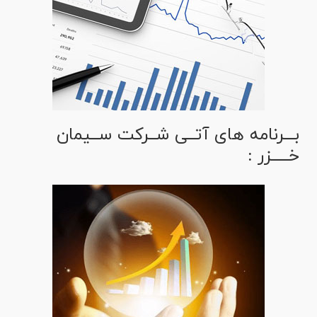
بـــرنامه های آتــی شــرکت ســیمان
خـــــزر :