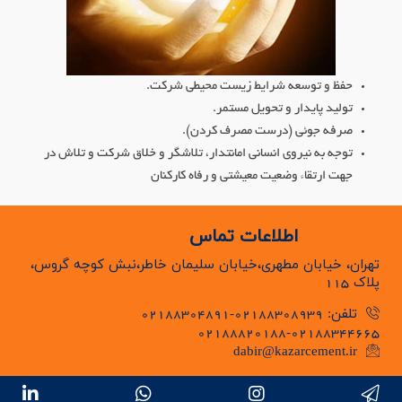
حفظ و توسعه شرایط زیست محیطی شرکت.
تولید پایدار و تحویل مستمر.
صرفه جوئی (درست مصرف کردن).
توجه به نیروی انسانی امانتدار، تلاشگر و خلاق شرکت و تلاش در
جهت ارتقاء وضعیت معیشتی و رفاه کارکنان
اطلاعات تماس
تهران، خیابان مطهری،خیابان سلیمان خاطر،نبش کوچه گروس،
پلاک 115
تلفن: 02188308939-02188304891
02188820188-02188344665
dabir@kazarcement.ir