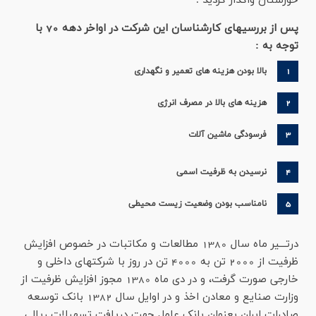
خوزستان واگذار گرديد .
پس از بررسیهای کارشناسان این شرکت در اواخر دهه 70 با
توجه به :
1
بالا بودن هزینه های تعمیر و نگهداری
2
هزینه های بالا در مصرف انرژی
3
فرسودگی ماشین آلات
4
نرسیدن به ظرفیت اسمی
5
نامناسب بودن وضعیت زیست محیطی
درتـــیر ماه سال 1380 مطالعات و مکاتبات در خصوص افزایش
ظرفیت از 2000 تن به 4000 تن در روز با شرکتهای داخلی و
خارجی صورت گرفت، و در دی ماه 1380 مجوز افزایش ظرفیت از
وزارت صنایع و معادن اخذ و در اوایل سال 1382 بانک توسعه
صادرات ایران بعنوان بانک عامل جهت دریافت تسهیلات ریالی