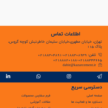
اطلاعات تماس
تهران، خیابان مطهری،خیابان سلیمان خاطر،نبش کوچه گروس،
پلاک 115
تلفن: 02188308939-02188304891
02188820188-02188344665
dabir@kazarcement.ir
دسترسی سریع
صفحه اصلی
فرم سفارس محصولات
دستاورد ها و فعالیت ها
مقالات آموزشی