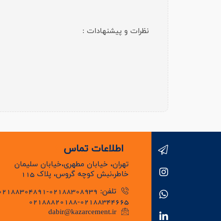
نظرات و پیشنهادات :
اطلاعات تماس
تهران، خیابان مطهری،خیابان سلیمان
خاطر،نبش کوچه گروس، پلاک 115
تلفن: 02188308939-02188304891
02188820188-02188344665
dabir@kazarcement.ir