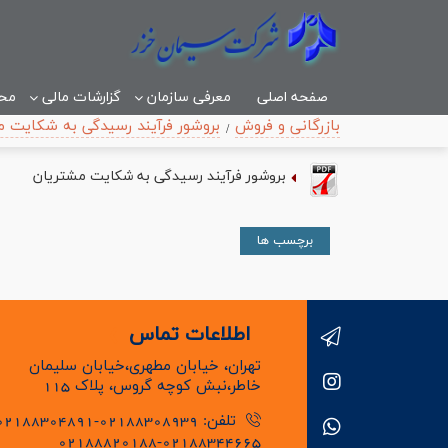
صفحه اصلی
معرفی سازمان
گزارشات مالی
مح
بازرگانی و فروش
بروشور فرآیند رسیدگی به شکایت م
بروشور فرآیند رسیدگی به شکایت مشتریان
برچسب ها
اطلاعات تماس
تهران، خیابان مطهری،خیابان سلیمان
خاطر،نبش کوچه گروس، پلاک 115
تلفن: 02188308939-02188304891
02188820188-02188344665